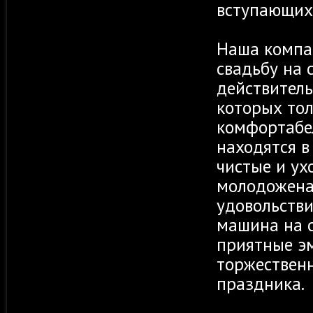
вступающих 
Наша компан
свадьбу на 
действитель
которых то
комфортабел
находятся в
чистые и ух
молодожена
удовольствие
машина на с
приятные эм
торжественн
праздника.