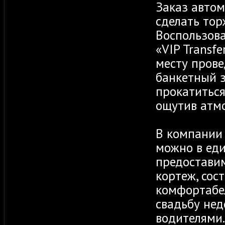
Заказ автом
сделать тор
Воспользова
«VIP Transf
месту прове
банкетный з
прокатиться
ощутив атм
В компании 
можно в ед
предостави
кортеж, сос
комфортабе
свадьбу нед
водителями.