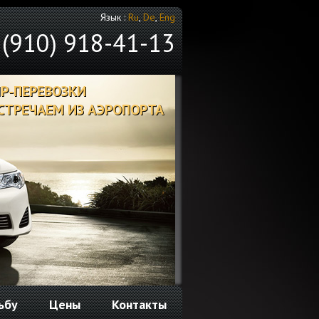
Язык :
Ru
,
De
,
Eng
 (910) 918-41-13
IP-ПЕРЕВОЗКИ
СТРЕЧАЕМ ИЗ АЭРОПОРТА
ьбу
Цены
Контакты