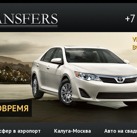
+7
V
В
ОВРЕМЯ
сфер в аэропорт
Калуга-Москва
Авто на свад