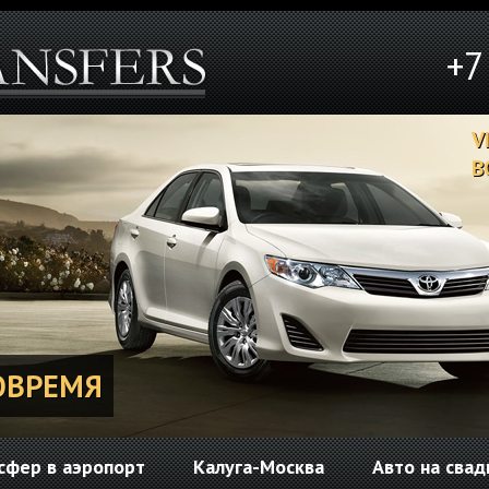
+7
V
В
ОВРЕМЯ
сфер в аэропорт
Калуга-Москва
Авто на свад